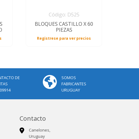
Código: D525
S
BLOQUES CASTILLO X 60
O
PIEZAS
s
Registrese para ver precios
NTACTO DE
SOMOS
NTAS
FABRICANTES
09914
URUGUAY
Contacto
Canelones,
Uruguay