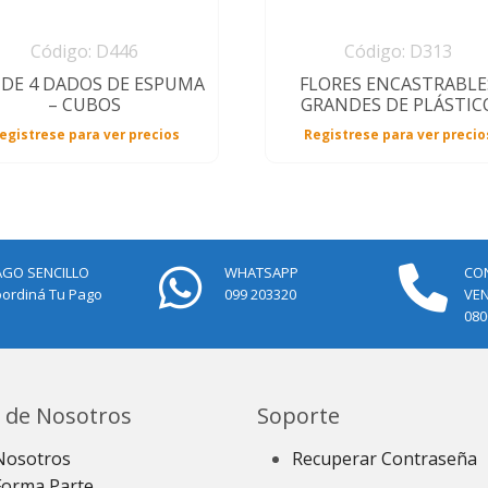
Código: D446
Código: D313
 DE 4 DADOS DE ESPUMA
FLORES ENCASTRABLE
– CUBOS
GRANDES DE PLÁSTIC
egistrese para ver precios
Registrese para ver precio
AGO SENCILLO
WHATSAPP
CO
ordiná Tu Pago
099 203320
VE
080
 de Nosotros
Soporte
Nosotros
Recuperar Contraseña
Forma Parte