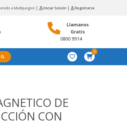
|
|
venido a Multijuegos!
Iniciar Sesión
Registrarse
Llamanos
o
Gratis
0800 9914
0
AGNETICO DE
CCIÓN CON