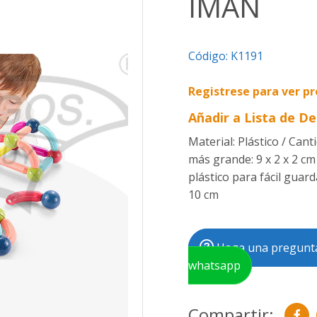
IMÁN
Código:
K1191
Registrese para ver pr
Añadir a Lista de D
Material: Plástico / Cant
más grande: 9 x 2 x 2 cm
plástico para fácil guard
10 cm
Haga una pregunta
whatsapp
Compartir: