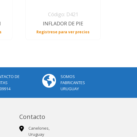
Código: D421
N
INFLADOR DE PIE
s
Registrese para ver precios
NTACTO DE
SOMOS
NTAS
FABRICANTES
09914
URUGUAY
Contacto
Canelones,
Uruguay