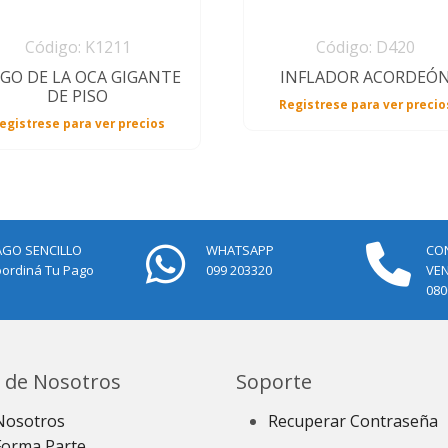
Código: K1211
Código: D420
EGO DE LA OCA GIGANTE
INFLADOR ACORDEÓ
DE PISO
Registrese para ver precio
egistrese para ver precios
AGO SENCILLO
WHATSAPP
CO
ordiná Tu Pago
099 203320
VE
080
 de Nosotros
Soporte
Nosotros
Recuperar Contraseña
Forma Parte