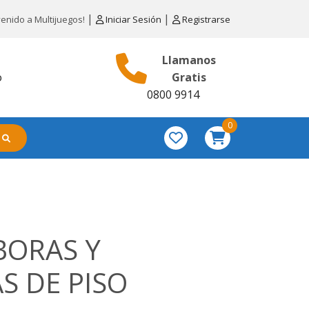
|
|
venido a Multijuegos!
Iniciar Sesión
Registrarse
Llamanos
o
Gratis
0800 9914
0
BORAS Y
S DE PISO