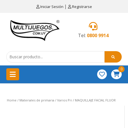
×
|
Iniciar Sesión
Registrarse
CATEGORÍAS
MENÚ
Tel:
0800 9914
Artículos
de
cocina
0
China
importación
Didácticos
Home
/
Materiales de primaria
/
Varios Pri
/ MAQUILLAJE FACIAL FLUOR
Educativos
Equipamientos
para