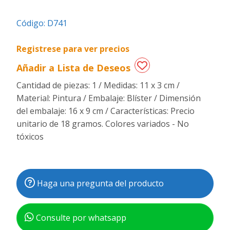
Regalos
Código:
D741
de
fechas
Registrese para ver precios
especiales
Añadir a Lista de Deseos
Cantidad de piezas: 1 / Medidas: 11 x 3 cm /
Material: Pintura / Embalaje: Blíster / Dimensión
del embalaje: 16 x 9 cm / Características: Precio
unitario de 18 gramos. Colores variados - No
tóxicos
Haga una pregunta del producto
Consulte por whatsapp