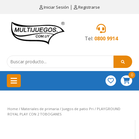
×
|
Iniciar Sesión
Registrarse
CATEGORÍAS
MENÚ
Tel:
0800 9914
Artículos
de
cocina
0
China
importación
Didácticos
Home
/
Materiales de primaria
/
Juegos de patio Pri
/ PLAYGROUND
Educativos
ROYAL PLAY CON 2 TOBOGANES
Equipamientos
para