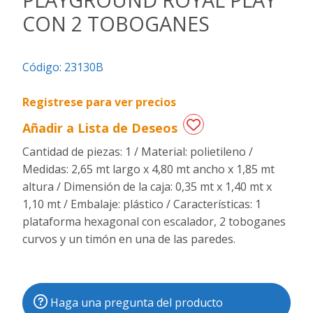
CON 2 TOBOGANES
Regalos
de
fechas
Código:
23130B
especiales
Registrese para ver precios
Añadir a Lista de Deseos
Cantidad de piezas: 1 / Material: polietileno /
Medidas: 2,65 mt largo x 4,80 mt ancho x 1,85 mt
altura / Dimensión de la caja: 0,35 mt x 1,40 mt x
1,10 mt / Embalaje: plástico / Características: 1
plataforma hexagonal con escalador, 2 toboganes
curvos y un timón en una de las paredes.
Haga una pregunta del producto