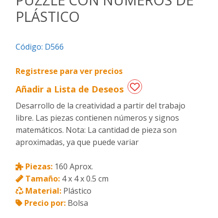
PLÁSTICO
Regalos
de
fechas
Código:
D566
especiales
Registrese para ver precios
Añadir a Lista de Deseos
Desarrollo de la creatividad a partir del trabajo
libre. Las piezas contienen números y signos
matemáticos. Nota: La cantidad de pieza son
aproximadas, ya que puede variar
Piezas:
160 Aprox.
Tamaño:
4 x 4 x 0.5 cm
Material:
Plástico
Precio por:
Bolsa