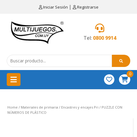
×
|
Iniciar Sesión
Registrarse
CATEGORÍAS
MENÚ
Tel:
0800 9914
Artículos
de
cocina
0
China
importación
Didácticos
Home
/
Materiales de primaria
/
Encastres y encajes Pri
/ PUZZLE CON
Educativos
NÚMEROS DE PLÁSTICO
Equipamientos
para