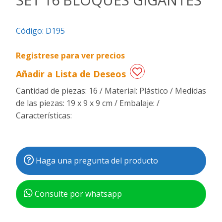
Regalos
Código:
D195
de
fechas
especiales
Registrese para ver precios
Añadir a Lista de Deseos
Cantidad de piezas: 16 / Material: Plástico / Medidas
de las piezas: 19 x 9 x 9 cm / Embalaje: /
Características:
Haga una pregunta del producto
Consulte por whatsapp