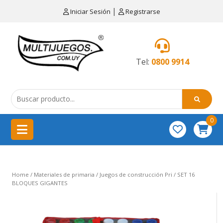
×
|
Iniciar Sesión
Registrarse
CATEGORÍAS
MENÚ
Tel:
0800 9914
Artículos
de
cocina
0
China
importación
Didácticos
Home
/
Materiales de primaria
/
Juegos de construcción Pri
/ SET 16
Educativos
BLOQUES GIGANTES
Equipamientos
para