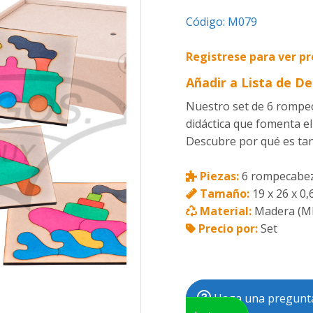
Código:
M079
Registrese para ver pr
Añadir a Lista de D
Nuestro set de 6 rompec
didáctica que fomenta el 
Descubre por qué es tan
Piezas:
6 rompecabeza
Tamaño:
19 x 26 x 0,
Material:
Madera (M
Precio por:
Set
Haga una pregunta