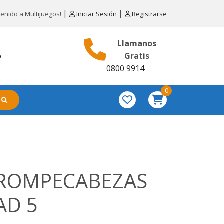
|
|
venido a Multijuegos!
Iniciar Sesión
Registrarse
Llamanos
o
Gratis
0800 9914
0
6 ROMPECABEZAS
AD 5