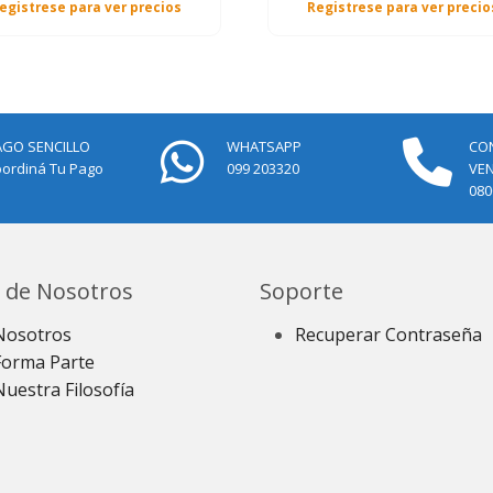
egistrese para ver precios
Registrese para ver precio
AGO SENCILLO
WHATSAPP
CO
ordiná Tu Pago
099 203320
VE
080
 de Nosotros
Soporte
Nosotros
Recuperar Contraseña
Forma Parte
Nuestra Filosofía