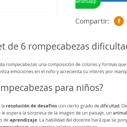
whatsapp
Compartir:
et de 6 rompecabezas dificulta
da rompecabezas una composición de colores y formas que 
iliza emociones en el niño y acrecienta su interés por manip
rompecabezas para niños?
 la
resolución de desafíos
con cierto grado de
dificultad
. D
o le espera la sorpresa de la imagen de un paisaje, un
animal
vo de
aprendizaje
. La habilidad del docente hará que se pon
rompecabezas
con simples relatos correlativos.