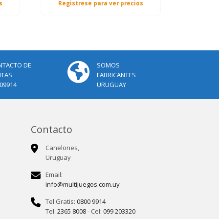
s
Registrese para ver precios
NTACTO DE
SOMOS
NTAS
FABRICANTES
09914
URUGUAY
Contacto
Canelones,
Uruguay
Email:
info@multijuegos.com.uy
Tel Gratis:
0800 9914
Tel:
2365 8008
- Cel:
099 203320