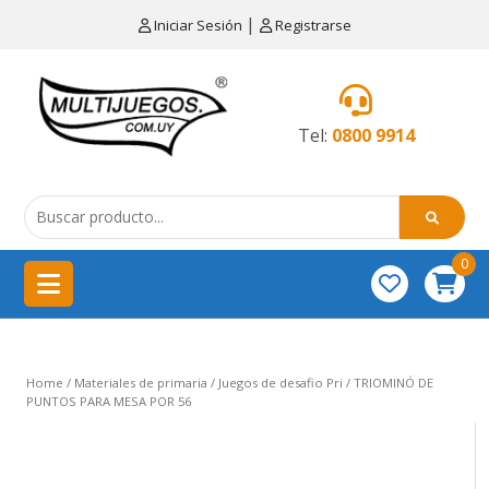
×
|
Iniciar Sesión
Registrarse
CATEGORÍAS
MENÚ
Tel:
0800 9914
Artículos
de
cocina
0
China
importación
Didácticos
Home
/
Materiales de primaria
/
Juegos de desafio Pri
/ TRIOMINÓ DE
Educativos
PUNTOS PARA MESA POR 56
Equipamientos
para