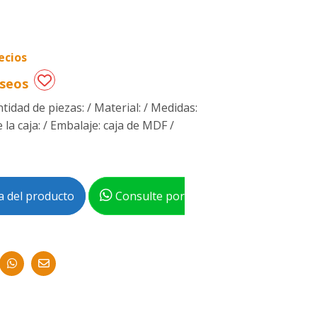
ecios
eseos
tidad de piezas: / Material: / Medidas:
la caja: / Embalaje: caja de MDF /
 del producto
Consulte por