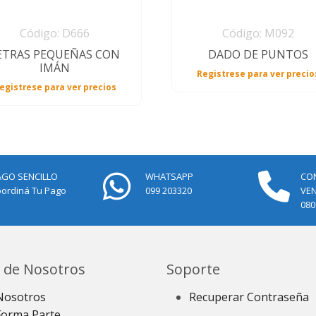
Código: D666
Código: M092
ETRAS PEQUEÑAS CON
DADO DE PUNTOS
IMÁN
Registrese para ver precio
egistrese para ver precios
AGO SENCILLO
WHATSAPP
CO
ordiná Tu Pago
099 203320
VE
080
 de Nosotros
Soporte
Nosotros
Recuperar Contraseña
Forma Parte