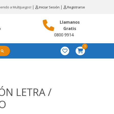
|
|
venido a Multijuegos!
Iniciar Sesión
Registrarse
Llamanos
o
Gratis
0800 9914
0
ÓN LETRA /
O