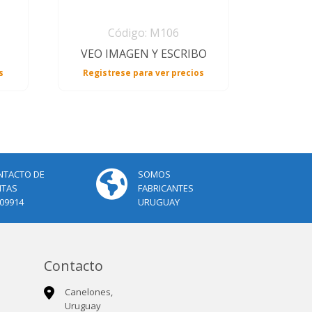
Código: M106
VEO IMAGEN Y ESCRIBO
s
Registrese para ver precios
NTACTO DE
SOMOS
NTAS
FABRICANTES
09914
URUGUAY
Contacto
Canelones,
Uruguay